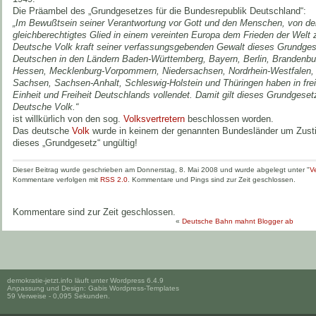
Die Präambel des „Grundgesetzes für die Bundesrepublik Deutschland“:
„Im Bewußtsein seiner Verantwortung vor Gott und den Menschen, von dem
gleichberechtigtes Glied in einem vereinten Europa dem Frieden der Welt 
Deutsche Volk kraft seiner verfassungsgebenden Gewalt dieses Grundges
Deutschen in den Ländern Baden-Württemberg, Bayern, Berlin, Brandenb
Hessen, Mecklenburg-Vorpommern, Niedersachsen, Nordrhein-Westfalen, R
Sachsen, Sachsen-Anhalt, Schleswig-Holstein und Thüringen haben in fre
Einheit und Freiheit Deutschlands vollendet. Damit gilt dieses Grundgese
Deutsche Volk.“
ist willkürlich von den sog.
Volksvertretern
beschlossen worden.
Das deutsche
Volk
wurde in keinem der genannten Bundesländer um Zust
dieses „Grundgesetz“ ungültig!
Dieser Beitrag wurde geschrieben am Donnerstag, 8. Mai 2008 und wurde abgelegt unter "
V
Kommentare verfolgen mit
RSS 2.0
. Kommentare und Pings sind zur Zeit geschlossen.
Kommentare sind zur Zeit geschlossen.
«
Deutsche Bahn mahnt Blogger ab
demokratie-jetzt.info läuft unter
Wordpress 6.4.9
Anpassung und Design:
Gabis Wordpress-Templates
59 Verweise - 0,095 Sekunden.