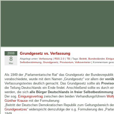
Grundgesetz vs. Verfassung
2008
8
Abgelegt unter:
Verfassung
|
RSS 2.0
|
TB
| Tags:
Beitritt
,
Bundesländer
,
Einigu
Selbstbestimmung
,
Grundgesetz
,
Provisorium
,
Volksvertreter
|
Kommentare gesc
Mai
Als 1949 der „Parlamentarische Rat“ das Grundgesetz der Bundesrepubli
verabschiedete, wurde mit dem Namen „Grundgesetz“ vor allem der
vorüb
Verfassungstextes deutlich gemacht. Das Grundgesetz sollte als
Proviso
die Teilung Deutschlands ein Ende findet. Anschließend sollte es durch e
werden, die sich
alle Bürger Deutschlands in freier Selbstbestimmung
Der sog.
Einigungsvertrag
zwischen den beiden Verhandlungsführern
Wolf
Günther Krause
mit der Formulierung:
„Beitritt der Deutschen Demokratischen Republik zum Geltungsbereich d
Grundgesetzes
“ widerspricht demzufolge der o.g. Formulierung des „Parl
1949.