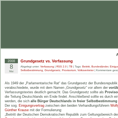
Grundgesetz vs. Verfassung
2008
8
Abgelegt unter:
Verfassung
|
RSS 2.0
|
TB
| Tags:
Beitritt
,
Bundesländer
,
Einigu
Selbstbestimmung
,
Grundgesetz
,
Provisorium
,
Volksvertreter
|
Kommentare gesc
Mai
Als 1949 der „Parlamentarische Rat“ das Grundgesetz der Bundesrepubli
verabschiedete, wurde mit dem Namen „Grundgesetz“ vor allem der
vorüb
Verfassungstextes deutlich gemacht. Das Grundgesetz sollte als
Proviso
die Teilung Deutschlands ein Ende findet. Anschließend sollte es durch e
werden, die sich
alle Bürger Deutschlands in freier Selbstbestimmung
Der sog.
Einigungsvertrag
zwischen den beiden Verhandlungsführern
Wolf
Günther Krause
mit der Formulierung:
„Beitritt der Deutschen Demokratischen Republik zum Geltungsbereich d