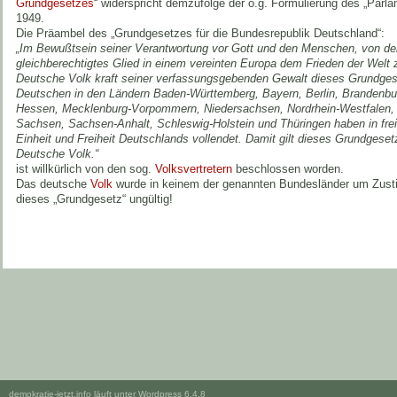
Grundgesetzes
“ widerspricht demzufolge der o.g. Formulierung des „Parl
1949.
Die Präambel des „Grundgesetzes für die Bundesrepublik Deutschland“:
„Im Bewußtsein seiner Verantwortung vor Gott und den Menschen, von dem
gleichberechtigtes Glied in einem vereinten Europa dem Frieden der Welt 
Deutsche Volk kraft seiner verfassungsgebenden Gewalt dieses Grundges
Deutschen in den Ländern Baden-Württemberg, Bayern, Berlin, Brandenb
Hessen, Mecklenburg-Vorpommern, Niedersachsen, Nordrhein-Westfalen, R
Sachsen, Sachsen-Anhalt, Schleswig-Holstein und Thüringen haben in fre
Einheit und Freiheit Deutschlands vollendet. Damit gilt dieses Grundgese
Deutsche Volk.“
ist willkürlich von den sog.
Volksvertretern
beschlossen worden.
Das deutsche
Volk
wurde in keinem der genannten Bundesländer um Zust
dieses „Grundgesetz“ ungültig!
demokratie-jetzt.info läuft unter
Wordpress 6.4.8